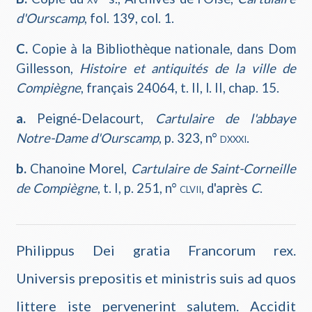
d'Ourscamp
, fol. 139, col. 1.
C.
Copie à la Bibliothèque nationale, dans Dom
Gillesson,
Histoire et antiquités de la ville de
Compiègne
, français 24064, t. II, l. II, chap. 15.
a.
Peigné-Delacourt,
Cartulaire de l'abbaye
Notre-Dame d'Ourscamp
, p. 323, n°
dxxxi
.
b.
Chanoine Morel,
Cartulaire de Saint-Corneille
de Compiègne
, t. I, p. 251, n°
clvii
, d'après
C
.
Philippus Dei gratia Francorum rex.
Universis prepositis et ministris suis ad quos
littere iste pervenerint salutem. Accidit