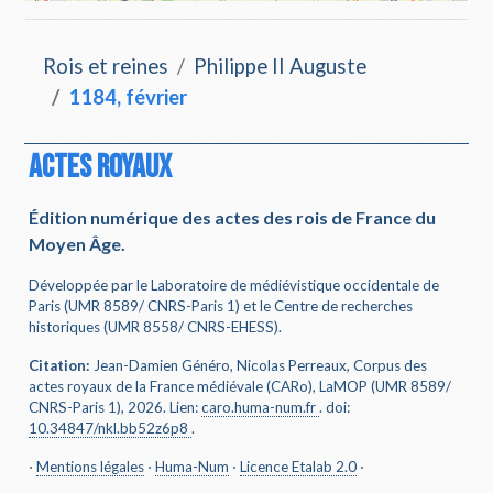
Rois et reines
Philippe II Auguste
1184, février
ACTES ROYAUX
Édition numérique des actes des rois de France du
Moyen Âge.
Développée par le Laboratoire de médiévistique occidentale de
Paris (UMR 8589/ CNRS-Paris 1) et le Centre de recherches
historiques (UMR 8558/ CNRS-EHESS).
Citation:
Jean-Damien Généro, Nicolas Perreaux, Corpus des
actes royaux de la France médiévale (CARo), LaMOP (UMR 8589/
CNRS-Paris 1), 2026. Lien:
caro.huma-num.fr
.
doi
:
10.34847/nkl.bb52z6p8
.
⋅
Mentions légales
⋅
Huma-Num
⋅
Licence Etalab 2.0
⋅