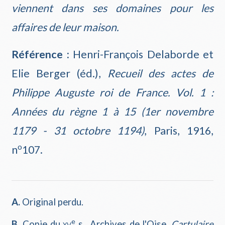
viennent dans ses domaines pour les
affaires de leur maison.
Référence :
Henri-François Delaborde et
Elie Berger (éd.),
Recueil des actes de
Philippe Auguste roi de France. Vol. 1 :
Années du règne 1 à 15 (1er novembre
1179 - 31 octobre 1194)
, Paris, 1916,
o
n
107.
A.
Original perdu.
e
B.
Copie du
xv
s., Archives de l'Oise,
Cartulaire