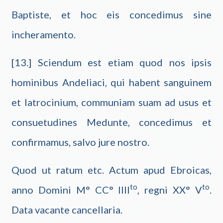
Baptiste, et hoc eis concedimus sine
incheramento.
[13.] Sciendum est etiam quod nos ipsis
hominibus Andeliaci, qui habent sanguinem
et latrocinium, communiam suam ad usus et
consuetudines Medunte, concedimus et
confirmamus, salvo jure nostro.
Quod ut ratum etc. Actum apud Ebroicas,
to
to
anno Domini M° CC° IIII
, regni XX° V
.
Data vacante cancellaria.