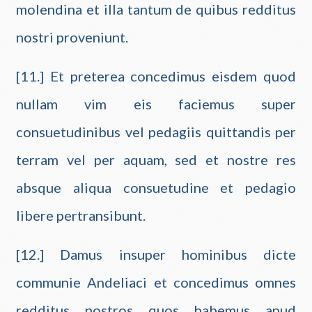
molendina et illa tantum de quibus redditus
nostri proveniunt.
[11.] Et preterea concedimus eisdem quod
nullam vim eis faciemus super
consuetudinibus vel pedagiis quittandis per
terram vel per aquam, sed et nostre res
absque aliqua consuetudine et pedagio
libere pertransibunt.
[12.] Damus insuper hominibus dicte
communie Andeliaci et concedimus omnes
redditus nostros quos habemus apud