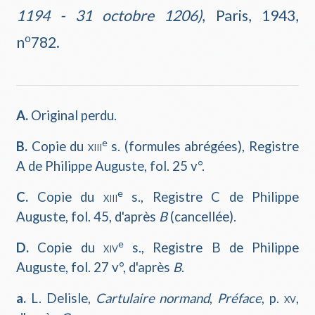
1194 - 31 octobre 1206)
, Paris, 1943,
o
n
782.
A.
Original perdu.
e
B.
Copie du
xiii
s. (formules abrégées), Registre
A de Philippe Auguste, fol. 25 v°.
e
C.
Copie du
xiii
s., Registre C de Philippe
Auguste, fol. 45, d'après
B
(cancellée).
e
D.
Copie du
xiv
s., Registre B de Philippe
Auguste, fol. 27 v°, d'après
B
.
a.
L. Delisle,
Cartulaire normand
,
Préface
, p.
xv
,