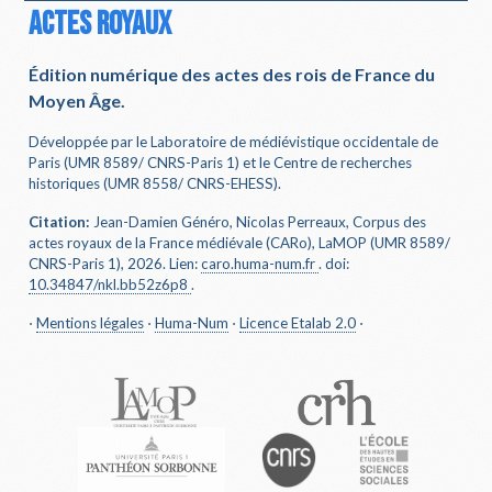
ACTES ROYAUX
Édition numérique des actes des rois de France du
Moyen Âge.
Développée par le Laboratoire de médiévistique occidentale de
Paris (UMR 8589/ CNRS-Paris 1) et le Centre de recherches
historiques (UMR 8558/ CNRS-EHESS).
Citation:
Jean-Damien Généro, Nicolas Perreaux, Corpus des
actes royaux de la France médiévale (CARo), LaMOP (UMR 8589/
CNRS-Paris 1), 2026. Lien:
caro.huma-num.fr
.
doi
:
10.34847/nkl.bb52z6p8
.
⋅
Mentions légales
⋅
Huma-Num
⋅
Licence Etalab 2.0
⋅