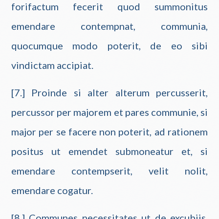
forifactum fecerit quod summonitus
emendare contempnat, communia,
quocumque modo poterit, de eo sibi
vindictam accipiat.
[7.] Proinde si alter alterum percusserit,
percussor per majorem et pares communie, si
major per se facere non poterit, ad rationem
positus ut emendet submoneatur et, si
emendare contempserit, velit nolit,
emendare cogatur.
[8.] Communes necessitates ut de excubiis,