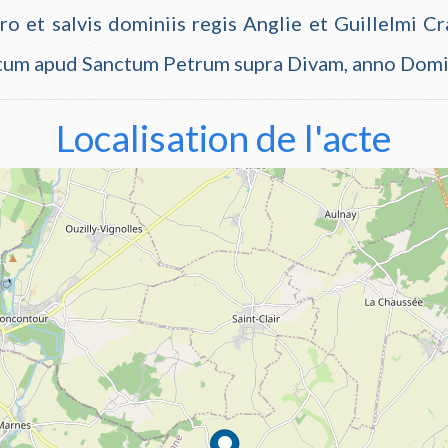
ro et salvis dominiis regis Anglie et Guillelmi 
tum apud Sanctum Petrum supra Divam, anno Domi
Localisation de l'acte
this Notebook Trusted to load map: File -> Trust No