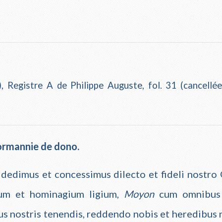
, Registre A de Philippe Auguste, fol. 31 (cancellé
Normannie de dono.
 dedimus et concessimus dilecto et fideli nostro
dum et hominagium ligium,
Moyon
cum omnibus p
us nostris tenendis, reddendo nobis et heredibus n