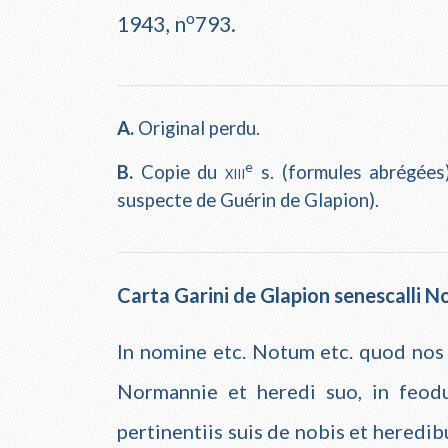
o
1943, n
793.
A.
Original perdu.
e
B.
Copie du
xiii
s. (formules abrégées)
suspecte de Guérin de Glapion).
Carta Garini de Glapion senescalli 
In nomine etc. Notum etc. quod nos
Normannie et heredi suo, in feo
pertinentiis suis de nobis et heredib