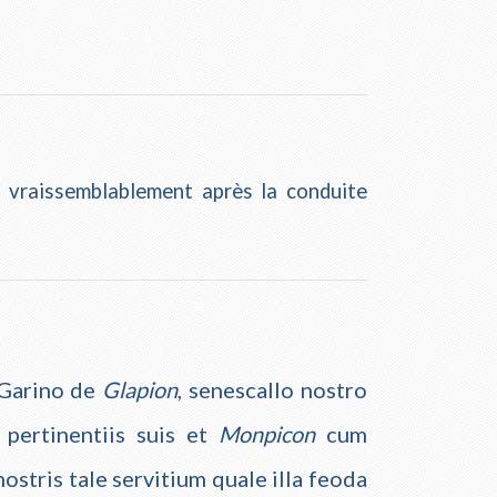
e vraissemblablement après la conduite
 Garino de
Glapion
, senescallo nostro
ertinentiis suis et
Monpicon
cum
ostris tale servitium quale illa feoda